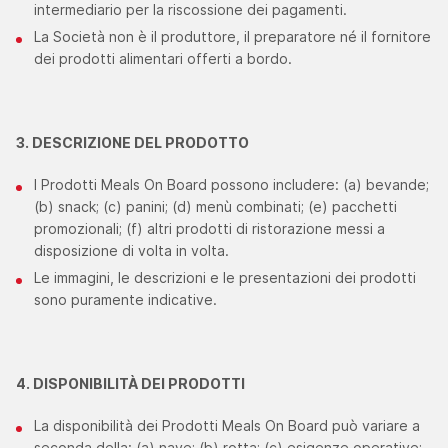
intermediario per la riscossione dei pagamenti.
La Società non è il produttore, il preparatore né il fornitore
dei prodotti alimentari offerti a bordo.
3. DESCRIZIONE DEL PRODOTTO
I Prodotti Meals On Board possono includere: (a) bevande;
(b) snack; (c) panini; (d) menù combinati; (e) pacchetti
promozionali; (f) altri prodotti di ristorazione messi a
disposizione di volta in volta.
Le immagini, le descrizioni e le presentazioni dei prodotti
sono puramente indicative.
4. DISPONIBILITÀ DEI PRODOTTI
La disponibilità dei Prodotti Meals On Board può variare a
seconda della: (a) nave; (b) rotta; (c) esigenze operative;