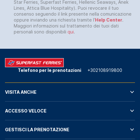
Star Ferries, Superfast Ferries, Hellenic Seaways, Anek
Lines, Attica Blue Hospitality). Puoi revocare il tuo
consenso seguendo il link presente nella comunicazione
oppure inviando una richiesta tramite l’
Help Center
.
Maggiori informazioni sul trattamento dei tuoi dati
personali sono disponibili
qui
.
Telefono per le prenotazioni
+302108919800
VISITA ANCHE
ACCESSO VELOCE
GESTISCI LA PRENOTAZIONE