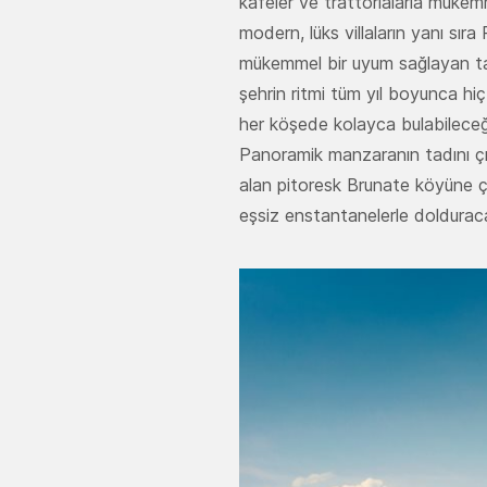
kafeler ve trattorialarla mükem
modern, lüks villaların yanı sı
mükemmel bir uyum sağlayan tari
şehrin ritmi tüm yıl boyunca hiç
her köşede kolayca bulabileceği
Panoramik manzaranın tadını ç
alan pitoresk Brunate köyüne ç
eşsiz enstantanelerle dolduraca