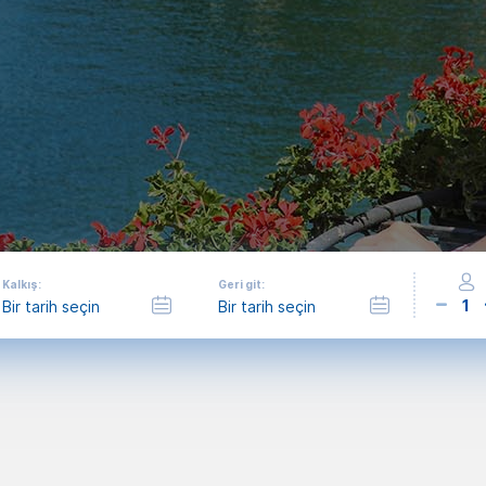
Kalkış:
Geri git:
1