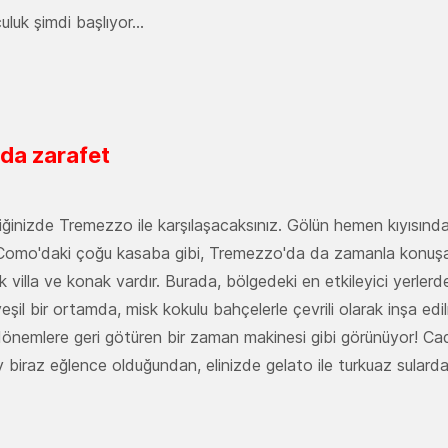
luk şimdi başlıyor...
nda zarafet
diğinizde Tremezzo ile karşılaşacaksınız. Gölün hemen kıyısında
or. Como'daki çoğu kasaba gibi, Tremezzo'da da zamanla konuşa
villa ve konak vardır. Burada, bölgedeki en etkileyici yerlerden
şil bir ortamda, misk kokulu bahçelerle çevrili olarak inşa edi
 dönemlere geri götüren bir zaman makinesi gibi görünüyor! Ca
ey biraz eğlence olduğundan, elinizde gelato ile turkuaz sularda 