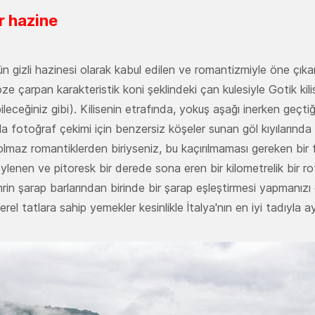
r hazine
ün gizli hazinesi olarak kabul edilen ve romantizmiyle öne çık
 çarpan karakteristik koni şeklindeki çan kulesiyle Gotik kili
leceğiniz gibi). Kilisenin etrafında, yokuş aşağı inerken geçtiğ
 fotoğraf çekimi için benzersiz köşeler sunan göl kıyılarında 
h olmaz romantiklerden biriyseniz, bu kaçırılmaması gereken bir
lenen ve pitoresk bir derede sona eren bir kilometrelik bir rota
n şarap barlarından birinde bir şarap eşleştirmesi yapmanızı ö
erel tatlara sahip yemekler kesinlikle İtalya'nın en iyi tadıyla ay