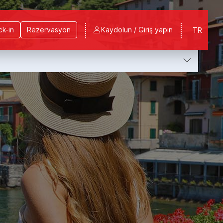
k-in
Rezervasyon
Kaydolun / Giriş yapın
TR