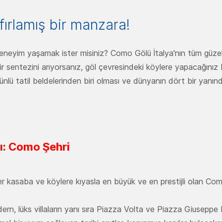
fırlamış bir manzara!
deneyim yaşamak ister misiniz? Como Gölü İtalya'nın tüm güzellik
bir sentezini arıyorsanız, göl çevresindeki köylere yapacağınız 
ünlü tatil beldelerinden biri olması ve dünyanın dört bir yanın
ı: Como Şehri
ğer kasaba ve köylere kıyasla en büyük ve en prestijli olan
rn, lüks villaların yanı sıra Piazza Volta ve Piazza Giuseppe