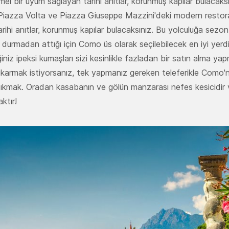
mel bir uyum sağlayan tarihi anıtlar, korunmuş kapılar bulacaks
ra Piazza Volta ve Piazza Giuseppe Mazzini'deki modern restoran
hi anıtlar, korunmuş kapılar bulacaksınız. Bu yolculuğa sezon 
 durmadan attığı için Como üs olarak seçilebilecek en iyi yerdir.
niz ipeksi kumaşları sizi kesinlikle fazladan bir satın alma ya
ıkarmak istiyorsanız, tek yapmanız gereken teleferikle Como
ıkmak. Oradan kasabanın ve gölün manzarası nefes kesicidir ve
ktır!