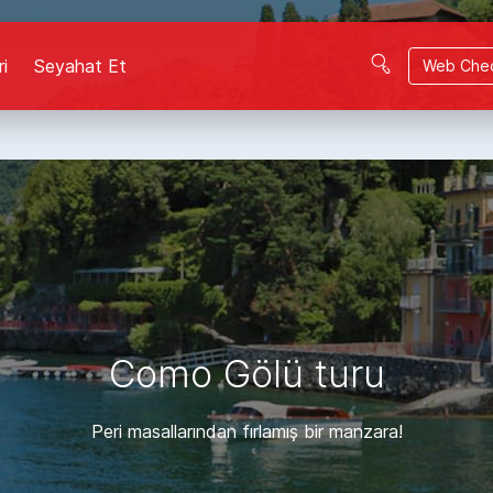
ri
Seyahat Et
Web Chec
Como Gölü turu
Peri masallarından fırlamış bir manzara!