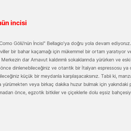
ün incisi
Como Gölü'nün İncisi" Bellagio'ya doğru yola devam ediyoruz. 
iller bir bahar kaçamağı için mükemmel bir ortam yaratıyor ve
 Merkezin dar Arnavut kaldırımlı sokaklarında yürürken ve eski
e dinlenebileceğiniz ve otantik bir İtalyan espressosu ya d
ileceğiniz küçük bir meydanla karşılaşacaksınız. Tabii ki, man
a yürümekten veya birkaç dakika huzur bulmak için yakındaki p
lmadan önce, egzotik bitkiler ve çiçeklerle dolu eşsiz bahçesiyle