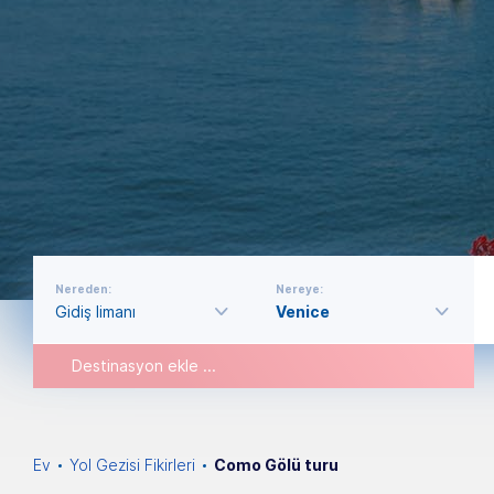
Nereden:
Nereye:
Destinasyon ekle ...
Ev
Yol Gezisi Fikirleri
Como Gölü turu