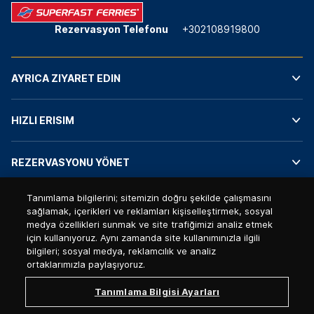
Rezervasyon Telefonu
+302108919800
AYRICA ZIYARET EDIN
HIZLI ERISIM
REZERVASYONU YÖNET
Tanımlama bilgilerini; sitemizin doğru şekilde çalışmasını
BIZI BUL
sağlamak, içerikleri ve reklamları kişiselleştirmek, sosyal
medya özellikleri sunmak ve site trafiğimizi analiz etmek
için kullanıyoruz. Aynı zamanda site kullanımınızla ilgili
GDPR - Kişisel Veriler
bilgileri; sosyal medya, reklamcılık ve analiz
ortaklarımızla paylaşıyoruz.
Privacy Notice - Unified Digital Environment of Attica Group
Privacy Policy - Call Center & ΑΙ VoiceBot
Tanımlama Bilgisi Ayarları
Whistleblowing