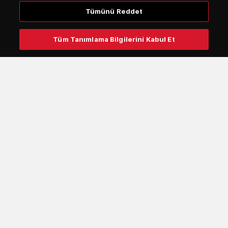
CCTV hakkında bilgi
Tümünü Reddet
Çerez (Cookies) Politikasi
Site haritası
Tüm Tanımlama Bilgilerini Kabul Et