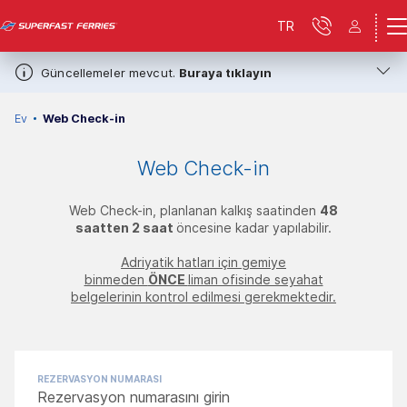
TR
Güncellemeler mevcut.
Buraya tıklayın
Ev
Web Check-in
Web Check-in
Web Check-in, planlanan kalkış saatinden
48
saatten 2 saat
öncesine kadar yapılabilir.
Adriyatik hatları için gemiye
binmeden
ÖNCE
liman ofisinde seyahat
belgelerinin kontrol edilmesi gerekmektedir.
REZERVASYON NUMARASI