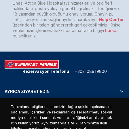
Lines, Attica Blue Hospitality) hizmetleri ve teklifleri
hakkında e-posta yoluyla genel bilgi almak istediğimi ve
18 yaşından büyük olduğumu onaylıyorum. Onayınızı,
iletişimde yer alan bağlantıyı kullanarak veya
Help Center
üzerinden bir talep göndererek geri çekebilirsiniz. Kişisel
verilerinizin işlenmesi hakkında daha fazla bilgiyi
burada
bulabilirsiniz.
Rezervasyon Telefonu
+302108919800
AYRICA ZIYARET EDIN
Tanımlama bilgilerini; sitemizin doğru şekilde çalışmasını
HIZLI ERISIM
sağlamak, içerikleri ve reklamları kişiselleştirmek, sosyal
medya özellikleri sunmak ve site trafiğimizi analiz etmek
için kullanıyoruz. Aynı zamanda site kullanımınızla ilgili
REZERVASYONU YÖNET
bilgileri; sosyal medya, reklamcılık ve analiz