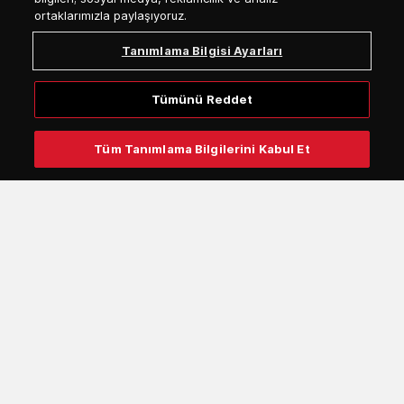
ortaklarımızla paylaşıyoruz.
BIZI BUL
Tanımlama Bilgisi Ayarları
GDPR - Kişisel Veriler
Tümünü Reddet
Privacy Notice - Unified Digital Environment of Attica Group
Tüm Tanımlama Bilgilerini Kabul Et
Privacy Policy - Call Center & ΑΙ VoiceBot
Whistleblowing
CCTV hakkında bilgi
Çerez (Cookies) Politikasi
Site haritası