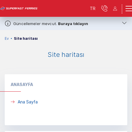
TR
Güncellemeler mevcut.
Buraya tıklayın
Ev
Site haritası
Site haritası
ANASAYFA
Ana Sayfa