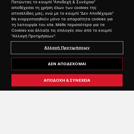
Πατώντας το κουμπί "Αποδοχή & Συνέχεια"
αποδέχεσαι τη χρήση όλων των cookies της
ιστοσελίδας μας, ενώ με το κουμπί “Δεν Αποδέχομαι”
GDPR – Προσωπικά Δεδομένα
θα ενεργοποιηθούν μόνο τα απαραίτητα cookies για
τη λειτουργία του site. Μάθε περισσότερα για τα
Δήλωση Απορρήτου - Ενιαίο Ψηφιακό Περιβάλλον Attica
Cookies και άλλαξε τις επιλογές σου από το κουμπί
Group
"Αλλαγή Προτιμήσεων".
Πολιτική Απορρήτου - Τηλεφωνική Εξυπηρέτηση & AI
VoiceBot
Αλλαγή Προτιμήσεων
Whistleblowing
Ενημέρωση για CCTV
ΔΕΝ ΑΠΟΔΕΧΟΜΑΙ
Πολιτική Cookies
Sitemap
ΑΠΟΔΟΧΗ & ΣΥΝΕΧΕΙΑ