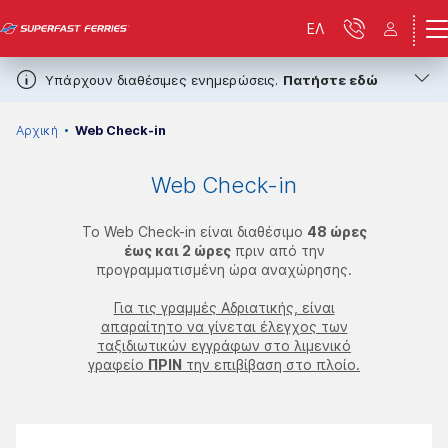
ΕΛ
Υπάρχουν διαθέσιμες ενημερώσεις.
Πατήστε εδώ
Αρχική
Web Check-in
Web Check-in
Το Web Check-in είναι διαθέσιμο
48 ώρες
έως και 2 ώρες
πριν από την
προγραμματισμένη ώρα αναχώρησης.
Για τις γραμμές Αδριατικής, είναι
απαραίτητο να γίνεται έλεγχος των
ταξιδιωτικών εγγράφων στο λιμενικό
γραφείο
ΠΡΙΝ
την επιβίβαση στο πλοίο.