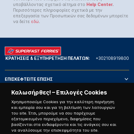
υποβάλλοντας σχετικό αίτημα στο
Help
Center
.
Περισσότερες πληροφορίες σχετικά με την
επεξεργασία των Προσωπικών σας δεδομένων μπορείτε
να δείτε
εδώ
.
ΚΡΑΤΗΣΕΙΣ & ΕΞΥΠΗΡΕΤΗΣΗ ΠΕΛΑΤΩΝ:
+302108919800
ΕΠΙΣΚΕΦΤΕΙΤΕ ΕΠΙΣΗΣ
Καλωσήρθες! – Επιλογές Cookies
ΓΡΗΓΟΡΗ ΠΡΟΣΒΑΣΗ
Χρησιμοποιούμε Cookies για την καλύτερη περιήγηση
και εμπειρία σου και για τη βελτίωση των λειτουργιών
του site. Έτσι, μπορούμε να σου παρέχουμε
ΔΙΑΧΕΙΡΙΣΗ ΚΡΑΤΗΣΗΣ
εξατομικευμένο περιεχόμενο, διαφημίσεις που
βασίζονται στα ενδιαφέροντα και τις ανάγκες σου και
να αναλύσουμε την επισκεψιμότητα του site.
ΒΡΕΙΤΕ ΜΑΣ