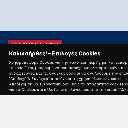
Καλωσήρθες! – Επιλογές Cookies
ΚΡΑΤΗΣΕΙΣ & ΕΞΥΠΗΡΕΤΗΣΗ ΠΕΛΑΤΩΝ:
+302108919800
Χρησιμοποιούμε Cookies για την καλύτερη περιήγηση και εμπειρί
του site. Έτσι, μπορούμε να σου παρέχουμε εξατομικευμένο περ
ενδιαφέροντα και τις ανάγκες σου και να αναλύσουμε την επισ
"Αποδοχή & Συνέχεια" αποδέχεσαι τη χρήση όλων των cookies τη
ΕΠΙΣΚΕΦΤΕΙΤΕ ΕΠΙΣΗΣ
ΓΡΗΓΟΡΗ ΠΡΟΣΒΑΣΗ
Αποδέχομαι” θα ενεργοποιηθούν μόνο τα απαραίτητα cookies για
Attica Group
Νέα & Ανακοινώσεις
για τα Cookies και άλλαξε τις επιλογές σου από το κουμπί "Αλλ
Ελλάδα - Γραμμές
Cargo
Εσωτερικού
Γενικοί Όροι Ταξιδίου &
Εταιρική Υπευθυνότητα
Πληροφορίες για Επιβάτες
Attica Group - Εγχειρίδιο
Όροι & Προϋποθέσεις
Ανακύκλωσης
σχετικά με πρόσθετες