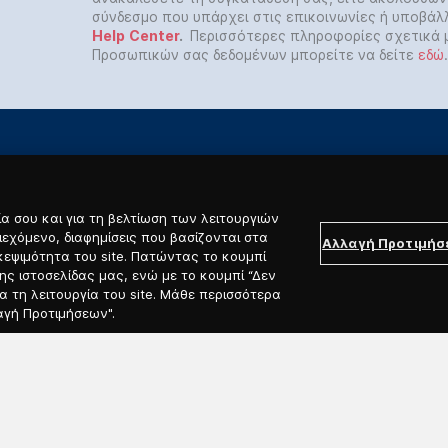
σύνδεσμο που υπάρχει στις επικοινωνίες ή υποβάλ
Help
Center
.
Περισσότερες πληροφορίες σχετικά 
Προσωπικών σας δεδομένων μπορείτε να δείτε
εδώ
.
α σου και για τη βελτίωση των λειτουργιών
ιεχόμενο, διαφημίσεις που βασίζονται στα
Αλλαγή Προτιμή
κεψιμότητα του site. Πατώντας το κουμπί
ς ιστοσελίδας μας, ενώ με το κουμπί “Δεν
ΔΙΑΧΕΙΡΙΣΗ ΚΡΑΤΗΣΗΣ
ΒΡΕΙΤΕ ΜΑΣ
 τη λειτουργία του site. Μάθε περισσότερα
Αίτημα Αλλαγής Κράτησης/
Χρειάζεσαι Βοήθεια;
αγή Προτιμήσεων".
Εισιτηρίου
Επικοινωνία
Αίτημα Ακύρωσης Κράτησης/
Εισιτηρίου
Εύρεση Κράτησης
Πληρωμή Τηλεφωνικής