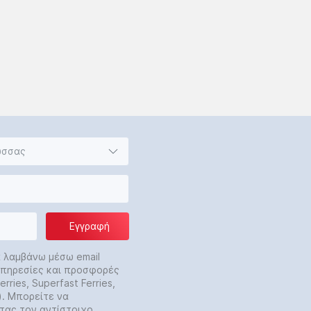
ώσσας
Εγγραφή
α λαμβάνω μέσω email
 υπηρεσίες και προσφορές
rries, Superfast Ferries,
y). Μπορείτε να
τας τον αντίστοιχο