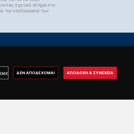
λοντας σχετικό αίτημα στο
με την επεξεργασία των
Πύλη Ναυτικού
σεων
ΔΕΝ ΑΠΟΔΕΧΟΜΑΙ
ΑΠΟΔΟΧΗ & ΣΥΝΕΧΕΙΑ
GDPR – Προσωπικά
Δεδομένα
Δήλωση Απορρήτου - Ενιαίο
Ψηφιακό Περιβάλλον Attica
Group
Πολιτική Απορρήτου -
Τηλεφωνική Εξυπηρέτηση &
AI VoiceBot