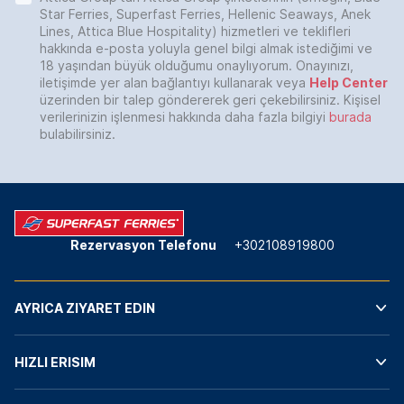
Star Ferries, Superfast Ferries, Hellenic Seaways, Anek
Lines, Attica Blue Hospitality) hizmetleri ve teklifleri
hakkında e-posta yoluyla genel bilgi almak istediğimi ve
18 yaşından büyük olduğumu onaylıyorum. Onayınızı,
iletişimde yer alan bağlantıyı kullanarak veya
Help Center
üzerinden bir talep göndererek geri çekebilirsiniz. Kişisel
verilerinizin işlenmesi hakkında daha fazla bilgiyi
burada
bulabilirsiniz.
Rezervasyon Telefonu
+302108919800
AYRICA ZIYARET EDIN
HIZLI ERISIM