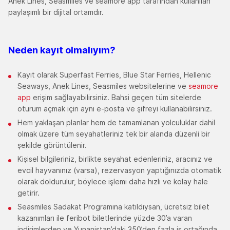
Anek Lines, Seasmiles ve seamore app tarafından kullanılan
paylaşımlı bir dijital ortamdır.
Neden kayıt olmalıyım
?
Kayıt olarak Superfast Ferries, Blue Star Ferries, Hellenic
Seaways, Anek Lines, Seasmiles websitelerine ve
seamore
app
erişim sağlayabilirsiniz. Bahsi geçen tüm sitelerde
oturum açmak için aynı e-posta ve şifreyi kullanabilirsiniz.
Hem yaklaşan planlar hem de tamamlanan yolculuklar dahil
olmak üzere tüm seyahatleriniz tek bir alanda düzenli bir
şekilde görüntülenir.
Kişisel bilgileriniz, birlikte seyahat edenleriniz, aracınız ve
evcil hayvanınız (varsa), rezervasyon yaptığınızda otomatik
olarak doldurulur, böylece işlemi daha hızlı ve kolay hale
getirir.
Seasmiles Sadakat Programına katıldıysan, ücretsiz bilet
kazanımları ile feribot biletlerinde yüzde 30’a varan
indirimlerden ve Yunanistan’daki 350’den fazla iş ortağında