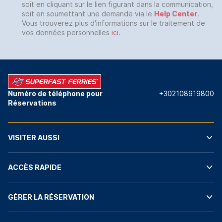
soit en cliquant sur le lien figurant dans la communication,
soit en soumettant une demande via le
Help Center
.
Vous trouverez plus d'informations sur le traitement de
vos données personnelles
ici
.
Numéro de téléphone pour
+302108919800
Réservations
VISITER AUSSI
ACCÈS RAPIDE
GÉRER LA RÉSERVATION