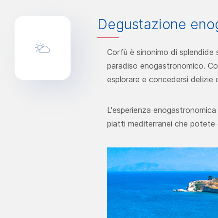
Degustazione eno
Corfù è sinonimo di splendide s
paradiso enogastronomico. Con m
esplorare e concedersi delizie c
L'esperienza enogastronomica in
piatti mediterranei che potete g