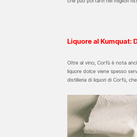
che può portarvi nei migliori ris
Liquore al Kumquat: Do
Oltre al vino, Corfù è nota anche
liquore dolce viene spesso serv
distilleria di liquori di Corfù, 