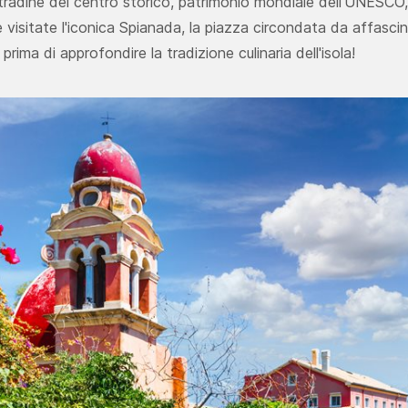
 stradine del centro storico, patrimonio mondiale dell'UNESCO
e visitate l'iconica Spianada, la piazza circondata da affascin
, prima di approfondire la tradizione culinaria dell'isola!