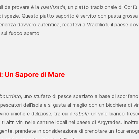
cali da provare è la
pastitsada
, un piatto tradizionale di Corfù
di spezie. Questo piatto saporito è servito con pasta grossa e
esperienza davvero autentica, recatevi a Vrachlioti, il paese do
 sul fuoco aperto.
i: Un Sapore di Mare
bourdeto
, uno stufato di pesce speziato a base di scorfano,
 pescatori dell'isola e si gusta al meglio con un bicchiere di v
ino uniche e deliziose, tra cui il
robola
, un vino bianco fresc
 altri vini nelle cantine locali nel paese di Argyrades. Inolt
ente, prendete in considerazione di prenotare un tour enog