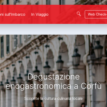
ni sull'Imbarco
In Viaggio
Web Check-
Degustazione
enogastronomica a Corfù
Scoprite la cultura culinaria locale