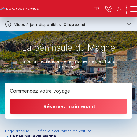
FR
Mises à jour disponibles.
Cliquez ici
La péninsule du Magne
là où la mer rencontre les rochers et les tours
de pierre
Commencez votre voyage
Réservez maintenant
Page d’accueil
Idées d'excursions en voiture
La péninsule du Magne