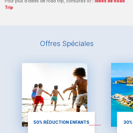
Pour plus d’idées de road trip, consultez ici :
Idées de Road
Trip
Offres Spéciales
50% RÉDUCTION ENFANTS
30%