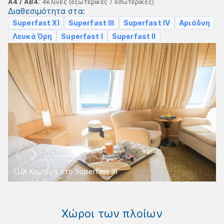
Α4 / ΑΒ4
: 4κλινες (εξωτερικές / εσωτερικές)
Διαθεσιμότητα στα:
Superfast XI
Superfast III
Superfast IV
Αριάδνη
Λευκά Όρη
Superfast I
Superfast II
LUX Καμπίνα στο Superfast XI
Χώροι των πλοίων