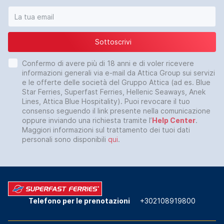
Sottoscrivi
Confermo di avere più di 18 anni e di voler ricevere
informazioni generali via e-mail da Attica Group sui servizi
e le offerte delle società del Gruppo Attica (ad es. Blue
Star Ferries, Superfast Ferries, Hellenic Seaways, Anek
Lines, Attica Blue Hospitality). Puoi revocare il tuo
consenso seguendo il link presente nella comunicazione
oppure inviando una richiesta tramite l’
Help Center
.
Maggiori informazioni sul trattamento dei tuoi dati
personali sono disponibili
qui
.
Telefono per le prenotazioni
+302108919800