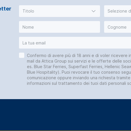
etter
Titolo
Selezione de
Confermo di avere più di 18 anni e di voler ricevere i
mail da Attica Group sui servizi e le offerte delle so
es. Blue Star Ferries, Superfast Ferries, Hellenic Sea
Blue Hospitality). Puoi revocare il tuo consenso segue
comunicazione oppure inviando una richiesta tramite 
informazioni sul trattamento dei tuoi dati personali s