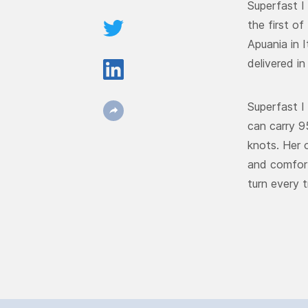
Superfast I
the first of
Apuania in I
delivered i
Superfast I
can carry 9
knots. Her o
and comfort
turn every t