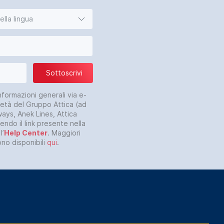
lla lingua
Sottoscrivi
nformazioni generali via e-
cietà del Gruppo Attica (ad
ways, Anek Lines, Attica
ndo il link presente nella
l’
Help Center
. Maggiori
ono disponibili
qui
.