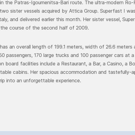
 in the Patras-Igoumenitsa-Bari route. The ultra-modern Ro-P
 two sister vessels acquired by Attica Group. Superfast I was 
taly, and delivered earlier this month. Her sister vessel, Super
n the course of the second half of 2009.
 has an overall length of 199.1 meters, width of 26.6 meters 
50 passengers, 170 large trucks and 100 passenger cars at a
n board facilities include a Restaurant, a Bar, a Casino, a Bo
able cabins. Her spacious accommodation and tastefully-ap
rip into an unforgettable experience.