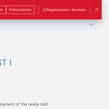
in
Prenotazione
Registrazione / Accesso
IT
T I
loyment of the newly-built