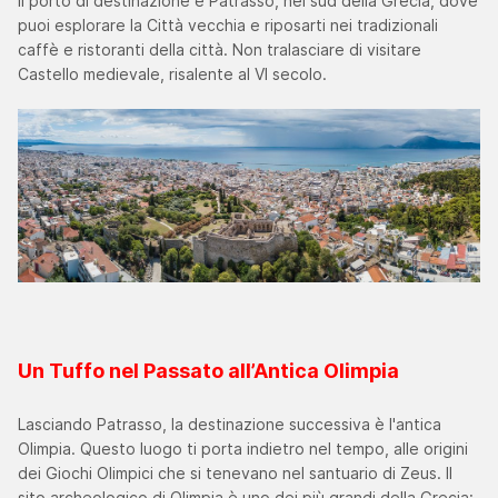
Il porto di destinazione è Patrasso, nel sud della Grecia, dove
puoi esplorare la Città vecchia e riposarti nei tradizionali
caffè e ristoranti della città. Non tralasciare di visitare
Castello medievale, risalente al VI secolo.
Un Tuffo nel Passato all’Antica Olimpia
Lasciando Patrasso, la destinazione successiva è l'antica
Olimpia. Questo luogo ti porta indietro nel tempo, alle origini
dei Giochi Olimpici che si tenevano nel santuario di Zeus. Il
sito archeologico di Olimpia è uno dei più grandi della Grecia: