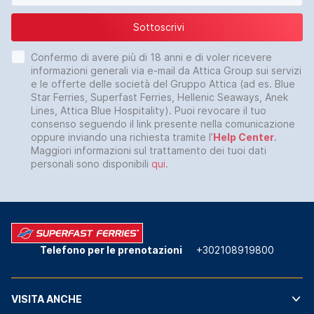
Sottoscrivi
Confermo di avere più di 18 anni e di voler ricevere
informazioni generali via e-mail da Attica Group sui servizi
e le offerte delle società del Gruppo Attica (ad es. Blue
Star Ferries, Superfast Ferries, Hellenic Seaways, Anek
Lines, Attica Blue Hospitality). Puoi revocare il tuo
consenso seguendo il link presente nella comunicazione
oppure inviando una richiesta tramite l’
Help Center
.
Maggiori informazioni sul trattamento dei tuoi dati
personali sono disponibili
qui
.
Telefono per le prenotazioni
+302108919800
VISITA ANCHE