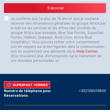
S'abonner
Je confirme que j'ai plus de 18 ans et que je souhaite
recevoir des informations générales du groupe Attica par
e-mail sur les services et les offres des sociétés du
groupe Attica (par exemple, Blue Star Ferries, Superfast
Ferries, Hellenic Seaways, Anek Lines, Attica Blue
Hospitality). Vous pouvez retirer votre consentement
soit en cliquant sur le lien figurant dans la communication,
soit en soumettant une demande via le
Help Center
.
Vous trouverez plus d'informations sur le traitement de
vos données personnelles
ici
.
Numéro de téléphone pour
+302108919800
Réservations