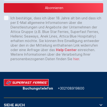
Abonnieren
Ich bestätige, dass ich über 18 Jahre alt bin und dass ich
per E-Mail allgemeine Informationen über die
Dienstleistungen und Angebote der Unternehmen der
Attica Gruppe (z.B. Blue Star Ferries, Superfast Ferries,
Hellenic Seaways, Anek Lines, Attica Blue Hospitality)
erhalten möchte. Sie können Ihre Einwilligung entweder
über den in der Mitteilung enthaltenen Link widerrufen
oder eine Anfrage über das
Help Center
einreichen.
Weitere Informationen über die Verarbeitung Ihrer
personenbezogenen Daten finden Sie
hier
.
Buchungstelefon
+302108919800
SIEHE AUCH