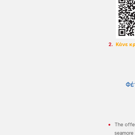
Κάνε κ
Φέ
The offe
seamore 