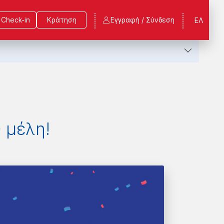
Check-in
Κράτηση
Εγγραφή / Σύνδεση
ΕΛ
0 μέλη!