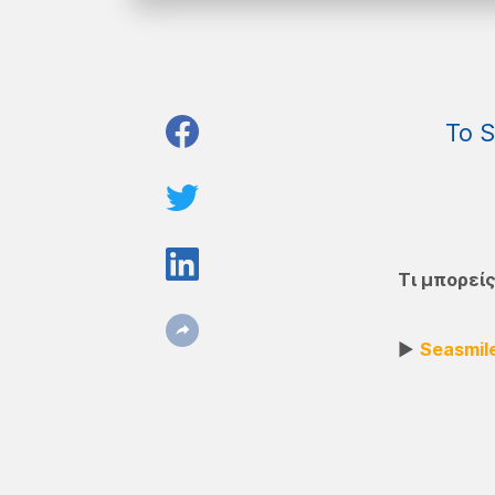
Το 
Τι μπορείς
►
Seasmil