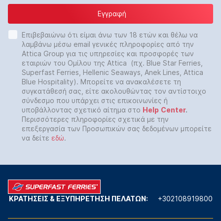
Εγγραφή
Επιβεβαιώνω ότι είμαι άνω των 18 ετών και θέλω να
λαμβάνω μέσω email γενικές πληροφορίες από την
Attica Group για τις υπηρεσίες και προσφορές των
εταιριών του Ομίλου της Attica (πχ. Blue Star Ferries,
Superfast Ferries, Hellenic Seaways, Anek Lines, Attica
Blue Hospitality). Μπορείτε να ανακαλέσετε τη
συγκατάθεσή σας, είτε ακολουθώντας τον αντίστοιχο
σύνδεσμο που υπάρχει στις επικοινωνίες ή
υποβάλλοντας σχετικό αίτημα στο
Help
Center
.
Περισσότερες πληροφορίες σχετικά με την
επεξεργασία των Προσωπικών σας δεδομένων μπορείτε
να δείτε
εδώ
.
ΚΡΑΤΗΣΕΙΣ & ΕΞΥΠΗΡΕΤΗΣΗ ΠΕΛΑΤΩΝ:
+302108919800