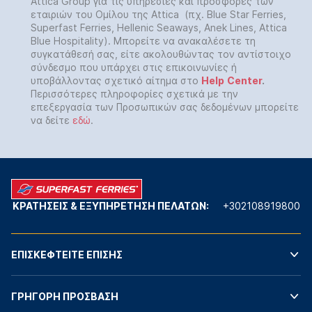
Attica Group για τις υπηρεσίες και προσφορές των
εταιριών του Ομίλου της Attica (πχ. Blue Star Ferries,
Superfast Ferries, Hellenic Seaways, Anek Lines, Attica
Blue Hospitality). Μπορείτε να ανακαλέσετε τη
συγκατάθεσή σας, είτε ακολουθώντας τον αντίστοιχο
σύνδεσμο που υπάρχει στις επικοινωνίες ή
υποβάλλοντας σχετικό αίτημα στο
Help
Center
.
Περισσότερες πληροφορίες σχετικά με την
επεξεργασία των Προσωπικών σας δεδομένων μπορείτε
να δείτε
εδώ
.
ΚΡΑΤΗΣΕΙΣ & ΕΞΥΠΗΡΕΤΗΣΗ ΠΕΛΑΤΩΝ:
+302108919800
ΕΠΙΣΚΕΦΤΕΙΤΕ ΕΠΙΣΗΣ
ΓΡΗΓΟΡΗ ΠΡΟΣΒΑΣΗ