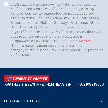
Επιβεβαιώνω ότι είμαι άνω των 18 ετών και θέλω να
λαμβάνω μέσω email γενικές πληροφορίες από την
Attica Group για τις υπηρεσίες και προσφορές των
εταιριών του Ομίλου της Attica (πχ. Blue Star Ferries,
Superfast Ferries, Hellenic Seaways, Anek Lines, Attica
Blue Hospitality). Μπορείτε να ανακαλέσετε τη
συγκατάθεσή σας, είτε ακολουθώντας τον αντίστοιχο
σύνδεσμο που υπάρχει στις επικοινωνίες ή
υποβάλλοντας σχετικό αίτημα στο
Help
Center
.
Περισσότερες πληροφορίες σχετικά με την
επεξεργασία των Προσωπικών σας δεδομένων μπορείτε
να δείτε
εδώ
.
ΚΡΑΤΗΣΕΙΣ & ΕΞΥΠΗΡΕΤΗΣΗ ΠΕΛΑΤΩΝ:
+302108919800
ΕΠΙΣΚΕΦΤΕΙΤΕ ΕΠΙΣΗΣ