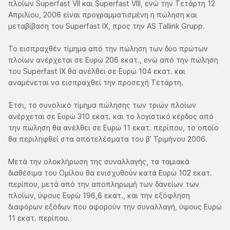
πλοίων Superfast VII και Superfast VIII, ενώ την Τετάρτη 12
Απριλίου, 2006 είναι προγραμματισμένη η πώληση και
μεταβίβαση του Superfast IX, προς την AS Tallink Grupp.
Το εισπραχθέν τίμημα από την πώληση των δύο πρώτων
πλοίων ανέρχεται σε Ευρώ 206 εκατ., ενώ από την πώληση
του Superfast IX θα ανέλθει σε Ευρώ 104 εκατ. και
αναμένεται να εισπραχθεί την προσεχή Τετάρτη.
Έτσι, το συνολικό τίμημα πώλησης των τριών πλοίων
ανέρχεται σε Ευρώ 310 εκατ. και το λογιστικό κέρδος από
την πώληση θα ανέλθει σε Ευρώ 11 εκατ. περίπου, το οποίο
θα περιληφθεί στα αποτελέσματα του β’ Τριμήνου 2006.
Μετά την ολοκλήρωση της συναλλαγής, τα ταμιακά
διαθέσιμα του Ομίλου θα ενισχυθούν κατά Ευρώ 102 εκατ.
περίπου, μετά από την αποπληρωμή των δανείων των
πλοίων, ύψους Ευρώ 196,6 εκατ., και την εξόφληση
διαφόρων εξόδων που αφορούν την συναλλαγή, ύψους Ευρώ
11 εκατ. περίπου.