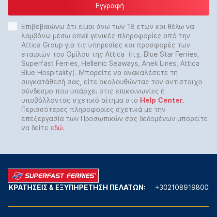
Εγγραφή
Επιβεβαιώνω ότι είμαι άνω των 18 ετών και θέλω να
λαμβάνω μέσω email γενικές πληροφορίες από την
Attica Group για τις υπηρεσίες και προσφορές των
εταιριών του Ομίλου της Attica (πχ. Blue Star Ferries,
Superfast Ferries, Hellenic Seaways, Anek Lines, Attica
Blue Hospitality). Μπορείτε να ανακαλέσετε τη
συγκατάθεσή σας, είτε ακολουθώντας τον αντίστοιχο
σύνδεσμο που υπάρχει στις επικοινωνίες ή
υποβάλλοντας σχετικό αίτημα στο
Help
Center
.
Περισσότερες πληροφορίες σχετικά με την
επεξεργασία των Προσωπικών σας δεδομένων μπορείτε
να δείτε
εδώ
.
ΚΡΑΤΗΣΕΙΣ & ΕΞΥΠΗΡΕΤΗΣΗ ΠΕΛΑΤΩΝ:
+302108919800