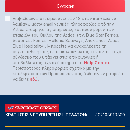
Εγγραφή
Επιβεβαιώνω ότι είμαι άνω των 18 ετών και θέλω να
λαμβάνω μέσω email γενικές πληροφορίες από την
Attica Group για τις υπηρεσίες και προσφορές των
εταιριών του Ομίλου της Attica (πχ. Blue Star Ferries,
Superfast Ferries, Hellenic Seaways, Anek Lines, Attica
Blue Hospitality). Μπορείτε να ανακαλέσετε τη
συγκατάθεσή σας, είτε ακολουθώντας τον αντίστοιχο
σύνδεσμο που υπάρχει στις επικοινωνίες ή
υποβάλλοντας σχετικό αίτημα στο
Help
Center
.
Περισσότερες πληροφορίες σχετικά με την
επεξεργασία των Προσωπικών σας δεδομένων μπορείτε
να δείτε
εδώ
.
ΚΡΑΤΗΣΕΙΣ & ΕΞΥΠΗΡΕΤΗΣΗ ΠΕΛΑΤΩΝ:
+302108919800