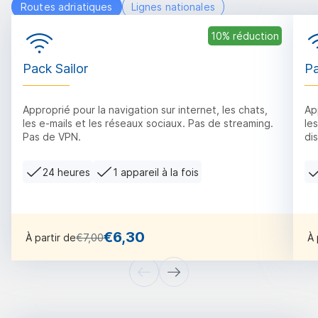
Routes adriatiques
Lignes nationales
10% réduction
Pack Sailor
Pa
Approprié pour la navigation sur internet, les chats,
Ap
les e-mails et les réseaux sociaux. Pas de streaming.
le
Pas de VPN.
di
24 heures
1 appareil à la fois
€6,30
À partir de
€7,00
À 