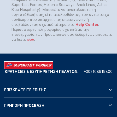
Superfast Ferries, Hellenic Seaways, Anek Lines, Attica
Blue Hospitality). Μπορείτε να ανακαλέσετε τη
συγκατάθεσή σας, είτε ακολουθώντας τον αντίστοιχο
σύνδεσμο που υπάρχει στις επικοινωνίες ή
υποβάλλοντας σχετικό αίτημα στο
Help
Center
.
Περισσότερες πληροφορίες σχετικά με την
επεξεργασία των Προσωπικών σας δεδομένων μπορείτε
να δείτε
εδώ
.
ΚΡΑΤΗΣΕΙΣ & ΕΞΥΠΗΡΕΤΗΣΗ ΠΕΛΑΤΩΝ:
+302108919800
ΕΠΙΣΚΕΦΤΕΙΤΕ ΕΠΙΣΗΣ
ΓΡΗΓΟΡΗ ΠΡΟΣΒΑΣΗ