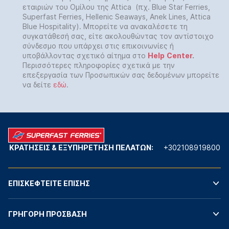
εταιριών του Ομίλου της Attica (πχ. Blue Star Ferries,
Superfast Ferries, Hellenic Seaways, Anek Lines, Attica
Blue Hospitality). Μπορείτε να ανακαλέσετε τη
συγκατάθεσή σας, είτε ακολουθώντας τον αντίστοιχο
σύνδεσμο που υπάρχει στις επικοινωνίες ή
υποβάλλοντας σχετικό αίτημα στο
Help
Center
.
Περισσότερες πληροφορίες σχετικά με την
επεξεργασία των Προσωπικών σας δεδομένων μπορείτε
να δείτε
εδώ
.
ΚΡΑΤΗΣΕΙΣ & ΕΞΥΠΗΡΕΤΗΣΗ ΠΕΛΑΤΩΝ:
+302108919800
ΕΠΙΣΚΕΦΤΕΙΤΕ ΕΠΙΣΗΣ
ΓΡΗΓΟΡΗ ΠΡΟΣΒΑΣΗ