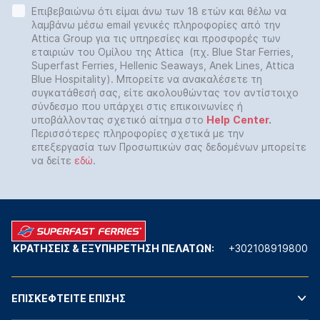
Επιβεβαιώνω ότι είμαι άνω των 18 ετών και θέλω να
λαμβάνω μέσω email γενικές πληροφορίες από την
Attica Group για τις υπηρεσίες και προσφορές των
εταιριών του Ομίλου της Attica (πχ. Blue Star Ferries,
Superfast Ferries, Hellenic Seaways, Anek Lines, Attica
Blue Hospitality). Μπορείτε να ανακαλέσετε τη
συγκατάθεσή σας, είτε ακολουθώντας τον αντίστοιχο
σύνδεσμο που υπάρχει στις επικοινωνίες ή
υποβάλλοντας σχετικό αίτημα στο
Help
Center
.
Περισσότερες πληροφορίες σχετικά με την
επεξεργασία των Προσωπικών σας δεδομένων μπορείτε
να δείτε
εδώ
.
ΚΡΑΤΗΣΕΙΣ & ΕΞΥΠΗΡΕΤΗΣΗ ΠΕΛΑΤΩΝ:
+302108919800
ΕΠΙΣΚΕΦΤΕΙΤΕ ΕΠΙΣΗΣ