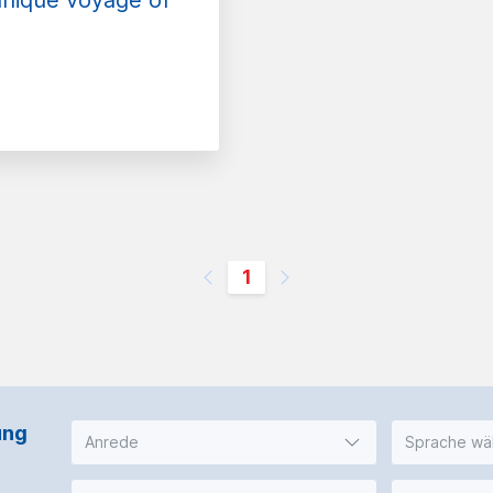
unique voyage of
1
ung
Anrede
Sprache wä