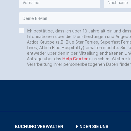
Ich bestätige, dass ich über 18 Jahre alt bin und dass
Informationen über die Dienstleistungen und Angeb
Attica Gruppe (z.B. Blue Star Ferries, Superfast Ferr
Lines, Attica Blue Hospitality) erhalten möchte. Sie k
entweder über den in der Mitteilung enthaltenen Lin
Anfrage über das
Help Center
einreichen. Weitere I
Verarbeitung Ihrer personenbezogenen Daten finde
BUCHUNG VERWALTEN
FINDEN SIE UNS