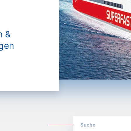
n &
gen