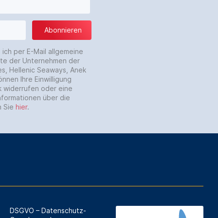
Abonnieren
 ich per E-Mail allgemeine
ote der Unternehmen der
ies, Hellenic Seaways, Anek
önnen Ihre Einwilligung
k widerrufen oder eine
nformationen über die
n Sie
hier
.
DSGVO – Datenschutz-