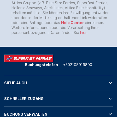
Attica Gruppe (z.B. Blue Star Ferries, Superfast Ferries,
Hellenic Seaways, Anek Lines, Attica Blue Hospitality)
erhalten möchte. Sie können Ihre Einwilligung entweder
über den in der Mitteilung enthaltenen Link widerrufen
oder eine Anfrage über das
Help Center
einreichen.
Weitere Informationen über die Verarbeitung Ihrer
personenbezogenen Daten finden Sie
hier
.
Buchungstelefon
+302108919800
SIEHE AUCH
SCHNELLER ZUGANG
BUCHUNG VERWALTEN