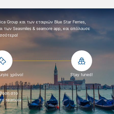
a Group και των εταιριών Blue Star Ferries,
 και των Seasmiles & seamore app, και απόλαυσε
σσότερα!
μησε χρόνο!
Stay tuned!
σβαση στο
Τα στοιχεί
το seamore
το κατοικ
κράτηση