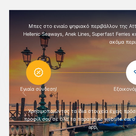
Μπες στο ενιαίο ψηφιακό περιβάλλον της Attic
Hellenic Seaways, Anek Lines, Superfast Ferries
ακόμα περι
Ενιαία σύνδεση!
Εξοικονό
Χρησιμοποιώντας τα ίδια στοιχεία έχεις πρό
προφίλ σου σε όλα τα παραπάνω website και σ
app.