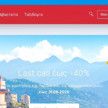
βιβαστείτε
Ταξιδέψτε
Web 
Last call έως -40%
Για κρατήσεις και ταξίδια που θα πραγματοποιηθούν
έως 31.08.2026